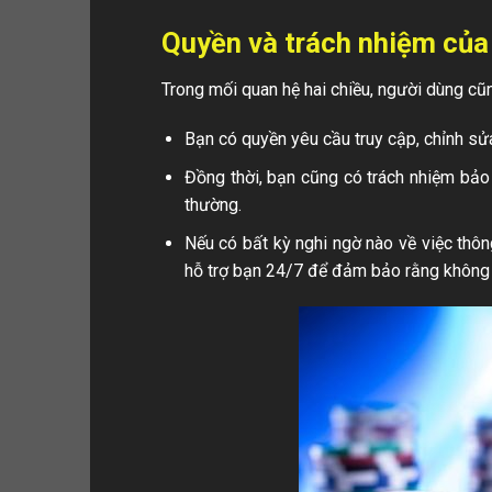
Quyền và trách nhiệm của 
Trong mối quan hệ hai chiều, người dùng cũn
Bạn có quyền yêu cầu truy cập, chỉnh sửa
Đồng thời, bạn cũng có trách nhiệm bảo
thường.
Nếu có bất kỳ nghi ngờ nào về việc thô
hỗ trợ bạn 24/7 để đảm bảo rằng không m