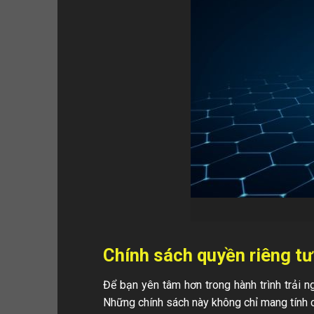
Chính sách quyền riêng tư
Để bạn yên tâm hơn trong hành trình trải n
Những chính sách này không chỉ mang tính c