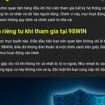
chơi quan tâm hàng đầu khi hội viên tham gia bất kỳ hệ thống c
g tin cá nhân và dữ liệu người dùng. Chính vì vậy, mọi hoạt động
xem những quy định và chính sách từ nhà cái.
riêng tư khi tham gia tại 98WIN
ợc trực tuyến nào. Điều đầu tiên bạn nên quan tâm không chỉ là 
i 98WIN, điều đó không đơn thuần là một chính sách trên giấy. Đâ
 mọi hoạt động vận hành.
 gặp rắc rối khi thông tin cá nhân bị lộ ra ngoài, Như email bị 
ng nguy cơ này không còn xa lạ, đặc biệt khi bạn cung cấp dữ liệ