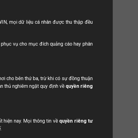
8WIN, mọi dữ liệu cá nhân được thu thập đều
ể phục vụ cho mục đích quảng cáo hay phân
ơi cho bên thứ ba, trừ khi có sự đồng thuận
tuân thủ nghiêm ngặt quy định về
quyền riêng
t hiện nay. Mọi thông tin về
quyền riêng tư
.