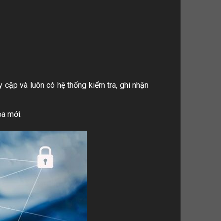
 cập và luôn có hệ thống kiểm tra, ghi nhận
ọa mới.