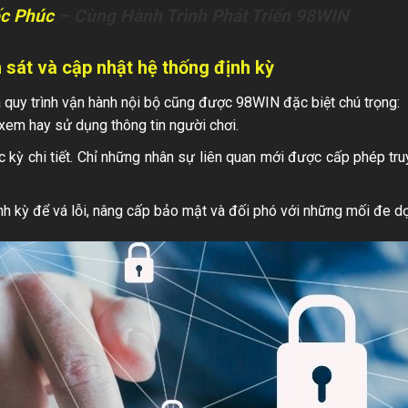
c Phúc
– Cùng Hành Trình Phát Triển 98WIN
 sát và cập nhật hệ thống định kỳ
 quy trình vận hành nội bộ cũng được 98WIN đặc biệt chú trọng:
 xem hay sử dụng thông tin người chơi.
ỳ chi tiết. Chỉ những nhân sự liên quan mới được cấp phép truy
nh kỳ để vá lỗi, nâng cấp bảo mật và đối phó với những mối đe d