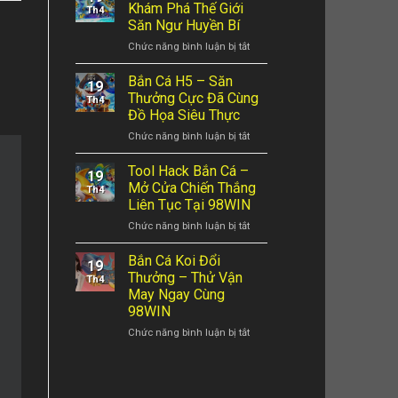
Nâng
52
Khám Phá Thế Giới
Th4
Tầm
–
Săn Ngư Huyền Bí
Trải
Săn
Nghiệm
ở
Chức năng bình luận bị tắt
Thưởng
Bắn
Khủng
Cá
Lồ,
Bắn Cá H5 – Săn
19
Long
Jackpot
Thưởng Cực Đã Cùng
Th4
Vương
Trong
Đồ Họa Siêu Thực
–
Tầm
ở
Chức năng bình luận bị tắt
Khám
Tay
Bắn
Phá
Cá
Thế
Tool Hack Bắn Cá –
19
H5
Giới
Mở Cửa Chiến Thắng
Th4
–
Săn
Liên Tục Tại 98WIN
Săn
Ngư
ở
Chức năng bình luận bị tắt
Thưởng
Huyền
Tool
Cực
Bí
Hack
Đã
Bắn Cá Koi Đổi
19
Bắn
Cùng
Thưởng – Thử Vận
Th4
Cá
Đồ
May Ngay Cùng
–
Họa
98WIN
Mở
Siêu
Cửa
Thực
ở
Chức năng bình luận bị tắt
Chiến
Bắn
Thắng
Cá
Liên
Koi
Tục
Đổi