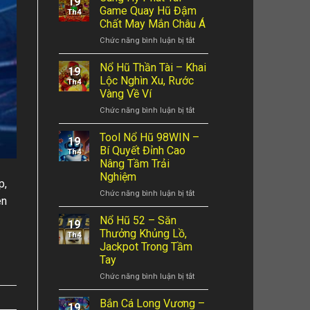
19
Witcher
Kèo
Game Quay Hũ Đậm
Th4
98Win
Chuẩn
Chất May Mắn Châu Á
–
Mỗi
ở
Chức năng bình luận bị tắt
Trổ
Ngày
Cung
Tài
Hỷ
Diệt
Nổ Hũ Thần Tài – Khai
19
Phát
Quái,
Lộc Nghìn Xu, Rước
Th4
Tài
Gom
Vàng Về Ví
–
Quà
ở
Chức năng bình luận bị tắt
Game
Cực
Nổ
Quay
Đã
Hũ
Hũ
Tool Nổ Hũ 98WIN –
19
Thần
Đậm
Bí Quyết Đỉnh Cao
Th4
Tài
Chất
Nâng Tầm Trải
–
May
Nghiệm
Khai
Mắn
p,
Lộc
Châu
ở
Chức năng bình luận bị tắt
en
Nghìn
Á
Tool
Xu,
Nổ
Nổ Hũ 52 – Săn
19
Rước
Hũ
Thưởng Khủng Lồ,
Th4
Vàng
98WIN
Jackpot Trong Tầm
Về
–
Tay
Ví
Bí
Quyết
ở
Chức năng bình luận bị tắt
Đỉnh
Nổ
Cao
Hũ
Bắn Cá Long Vương –
19