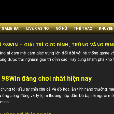
GAME BÀI
LIVE CASINO
NỔ HŨ
THỂ THAO
KHUYẾN
 98WIN – GIẢI TRÍ CỰC ĐỈNH, TRÚNG VÀNG RI
ng ai đam mê cảm giác trúng lớn đổi đời với hệ thống game vô 
ởng được trải nghiệm giải trí đỉnh cao. Hãy cùng khám phá kho 
98Win đáng chơi nhất hiện nay
húng tôi đầu tư chỉn chu cả về đồ họa lẫn tính năng thưởng, mang
ệu ứng sống động và tỷ lệ ra thưởng hấp dẫn. Dù bạn là người mới
 mình.