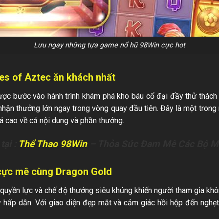
Lưu ngay những tựa game nổ hũ 98Win cực hot
es of Aztec ăn khách nhất
được bước vào hành trình khám phá kho báu cổ đại đầy thử thác
nhận thưởng lớn ngay trong vòng quay đầu tiên. Đây là một trong 
á cao về cả nội dung và phần thưởng.
tại :
Thể Thao 98Win
– Thỏa Sức Đam Mê Các Bộ M
 cực mê cùng Dragon Gold
 quyền lực và chế độ thưởng siêu khủng khiến người tham gia khô
ỳ hấp dẫn. Với giao diện đẹp mắt và cảm giác hồi hộp đến nghẹt