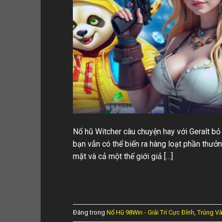
Nổ hũ Witcher câu chuyện hay với Geralt bỏ
bạn vẫn có thể biến ra hàng loạt phần thưởng
mặt và cả một thế giới giả […]
Đăng trong
Nổ Hũ 98Win - Giải Trí Cực Đỉnh, Trúng V