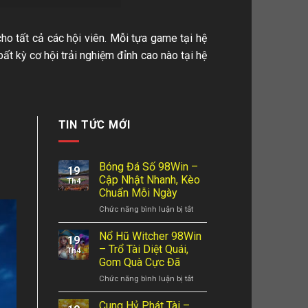
ho tất cả các hội viên. Mỗi tựa game tại hệ
bất kỳ cơ hội trải nghiệm đỉnh cao nào tại hệ
TIN TỨC MỚI
Bóng Đá Số 98Win –
19
Cập Nhật Nhanh, Kèo
Th4
Chuẩn Mỗi Ngày
ở
Chức năng bình luận bị tắt
Bóng
Đá
Nổ Hũ Witcher 98Win
19
Số
– Trổ Tài Diệt Quái,
Th4
98Win
Gom Quà Cực Đã
–
ở
Chức năng bình luận bị tắt
Cập
Nổ
Nhật
Hũ
Nhanh,
Cung Hỷ Phát Tài –