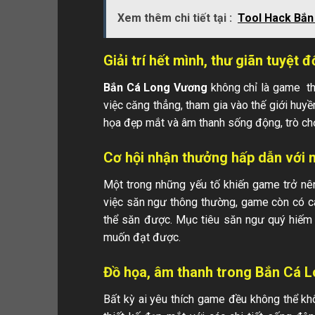
Xem thêm chi tiết tại :
Tool Hack Bắn
Giải trí hết mình, thư giãn tuyệt đ
Bắn Cá Long Vương
không chỉ là game thô
việc căng thẳng, tham gia vào thế giới huy
họa đẹp mắt và âm thanh sống động, trò chơ
Cơ hội nhận thưởng hấp dẫn với 
Một trong những yếu tố khiến game trở nên
việc săn ngư thông thường, game còn có cá
thể săn được. Mục tiêu săn ngư quý hiếm 
muốn đạt được.
Đồ họa, âm thanh trong Bắn Cá 
Bất kỳ ai yêu thích game đều không thể kh