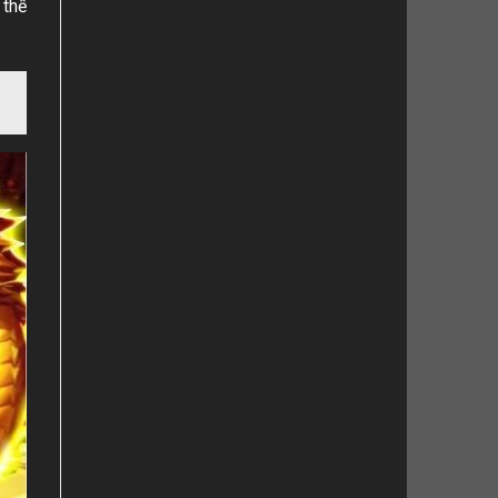
 thế
Tại
Thưởng
98WIN
–
Thử
Vận
May
Ngay
Cùng
98WIN