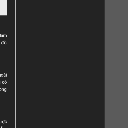
 làm
i đồ
goài
i có
mong
được