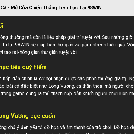
 Cá - Mở Cửa Chiến Thắng Liên Tục Tại 98WIN
ối
ng thường mà còn là liệu pháp giải trí tuyệt vời. Sau những giờ
ền bí tại 98WIN sẽ giúp bạn thư giãn và giảm stress hiệu quả. Vớ
i tạo ra không gian thư giãn tuyệt vời.
mục tiêu quý hiếm
 hấp dẫn chính là cơ hội nhận được các phần thưởng giá trị. N
c loài cá đặc biệt như Long Vương, cá thần thoại mà người chơ
trong game cũng là thử thách hấp dẫn khiến người chơi luôn 
Long Vương cực cuốn
ông chú ý đến yếu tố đồ họa và âm thanh của trò chơi. Đồ họa 