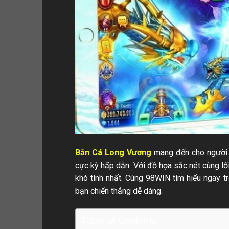
Bắn Cá Long Vương
mang đến cho người t
cực kỳ hấp dẫn. Với đồ họa sắc nét cùng lố
khó tính nhất. Cùng 98WIN tìm hiểu ngay t
bạn chiến thắng dễ dàng.
Table of Contents