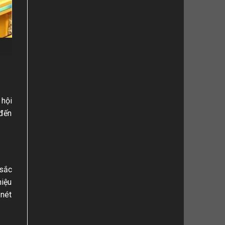
 hội
 đến
 sắc
hiệu
 nét