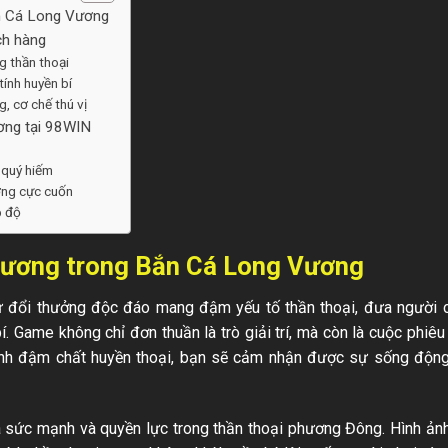
ắn Cá Long Vương
ách hàng
g thần thoại
ính huyền bí
, cơ chế thú vị
ương tại 98WIN
 quý hiếm
ơng cực cuốn
p độ
 dương trong Bắn Cá Long Vương
 đổi thưởng độc đáo mang đậm yếu tố thần thoại, đưa người 
. Game không chỉ đơn thuần là trò giải trí, mà còn là cuộc phiêu
cảnh đậm chất huyền thoại, bạn sẽ cảm nhận được sự sống độn
 sức mạnh và quyền lực trong thần thoại phương Đông. Hình ản