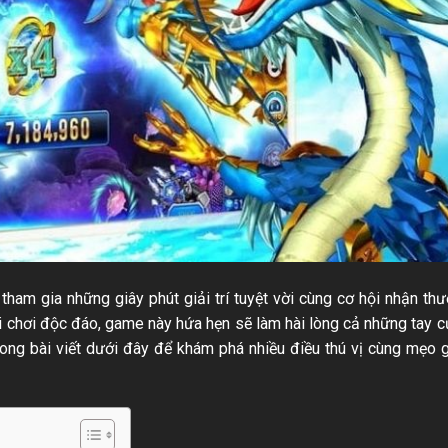
ham gia những giây phút giải trí tuyệt vời cùng cơ hội nhận th
i chơi độc đáo, game này hứa hẹn sẽ làm hài lòng cả những tay 
rong bài viết dưới đây để khám phá nhiều điều thú vị cùng mẹo 