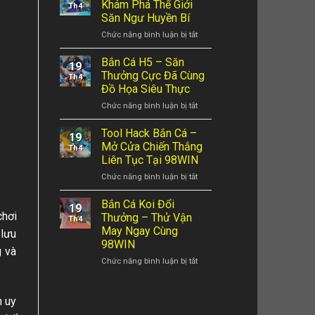
Khám Phá Thế Giới
Th4
Tầm
–
Săn Ngư Huyền Bí
Trải
Săn
Nghiệm
ở
Chức năng bình luận bị tắt
Thưởng
Bắn
Khủng
Cá
Lồ,
Bắn Cá H5 – Săn
19
Long
Jackpot
Thưởng Cực Đã Cùng
Th4
Vương
Trong
Đồ Họa Siêu Thực
–
Tầm
ở
Chức năng bình luận bị tắt
Khám
Tay
Bắn
Phá
Cá
Thế
Tool Hack Bắn Cá –
19
H5
Giới
Mở Cửa Chiến Thắng
Th4
–
Săn
Liên Tục Tại 98WIN
Săn
Ngư
ở
Chức năng bình luận bị tắt
Thưởng
Huyền
Tool
Cực
Bí
Hack
Đã
Bắn Cá Koi Đổi
19
Bắn
Cùng
chơi
Thưởng – Thử Vận
Th4
Cá
Đồ
May Ngay Cùng
 lưu
–
Họa
98WIN
Mở
Siêu
g và
Cửa
Thực
ở
Chức năng bình luận bị tắt
Chiến
Bắn
Thắng
Cá
Liên
Koi
h uy
Tục
Đổi