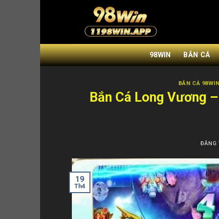
Bỏ
qua
nội
dung
98WIN
BẮN CÁ
BẮN CÁ 98WIN
Bắn Cá Long Vương –
ĐĂNG
19
Th4