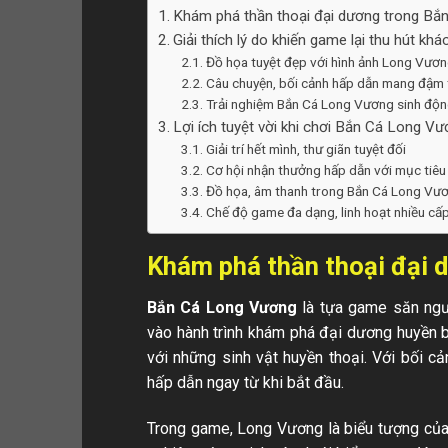
Khám phá thần thoại đại dương trong B
Giải thích lý do khiến game lại thu hút kh
Đồ họa tuyệt đẹp với hình ảnh Long Vươn
Câu chuyện, bối cảnh hấp dẫn mang đậm t
Trải nghiệm Bắn Cá Long Vương sinh động
Lợi ích tuyệt vời khi chơi Bắn Cá Long V
Giải trí hết mình, thư giãn tuyệt đối
Cơ hội nhận thưởng hấp dẫn với mục tiêu
Đồ họa, âm thanh trong Bắn Cá Long Vư
Chế độ game đa dạng, linh hoạt nhiều cấ
Khám phá thần thoại đại
Bắn Cá Long Vương
là tựa game săn ngư
vào hành trình khám phá đại dương huyền bí
với những sinh vật huyền thoại. Với bối 
hấp dẫn ngay từ khi bắt đầu.
Trong game, Long Vương là biểu tượng của