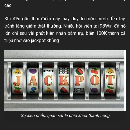
cao.
Khi đến gần thời điểm này, hãy duy trì mức cược đều tay,
tránh tăng giảm thất thường. Nhiều hội viên tại 98Win đã nổ
lớn chỉ sau vài phút kiên nhẫn bám trụ, biến 100K thành cả
triệu nhờ vào jackpot khủng.
Sự kiên nhẫn, quan sát là chìa khóa thành công