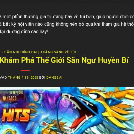
à một phần thưởng giá trị đang bay về túi bạn, giúp người chơi c
à bất kỳ hội viên nào cũng không nên bỏ qua khi tham gia hệ th
đại dương đỉnh cao này!
 - SĂN NGƯ ĐỈNH CAO, THẮNG VÀNG VỀ TÚI
Khám Phá Thế Giới Săn Ngư Huyền Bí
 VÀO
THÁNG 4 19, 2025
BỞI
DANGBAI