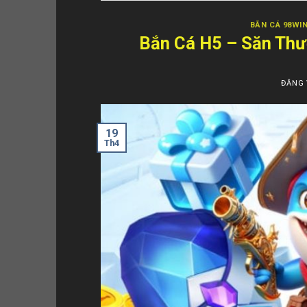
BẮN CÁ 98WIN
Bắn Cá H5 – Săn Th
ĐĂNG
19
Th4