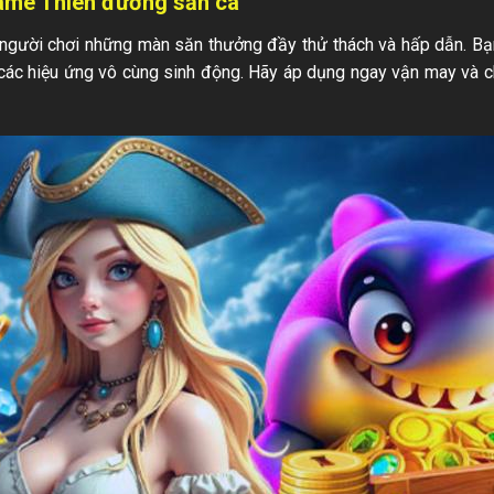
game Thiên đường săn cá
gười chơi những màn săn thưởng đầy thử thách và hấp dẫn. Bạ
ác hiệu ứng vô cùng sinh động. Hãy áp dụng ngay vận may và ch