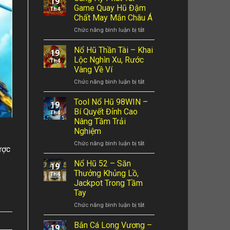
19
Witcher
Kèo
Game Quay Hũ Đậm
Th4
98Win
Chuẩn
Chất May Mắn Châu Á
–
Mỗi
ở
Chức năng bình luận bị tắt
Trổ
Ngày
Cung
Tài
Hỷ
Diệt
Nổ Hũ Thần Tài – Khai
19
Phát
Quái,
Lộc Nghìn Xu, Rước
Th4
Tài
Gom
Vàng Về Ví
–
Quà
ở
Chức năng bình luận bị tắt
Game
Cực
Nổ
Quay
Đã
Hũ
Hũ
Tool Nổ Hũ 98WIN –
19
Thần
Đậm
Bí Quyết Đỉnh Cao
Th4
Tài
Chất
Nâng Tầm Trải
–
May
Nghiệm
Khai
Mắn
Lộc
Châu
ở
Chức năng bình luận bị tắt
ược
Nghìn
Á
Tool
Xu,
Nổ
Nổ Hũ 52 – Săn
19
Rước
Hũ
Thưởng Khủng Lồ,
Th4
Vàng
98WIN
Jackpot Trong Tầm
Về
–
Tay
Ví
Bí
Quyết
ở
Chức năng bình luận bị tắt
Đỉnh
Nổ
Cao
Hũ
Bắn Cá Long Vương –
19