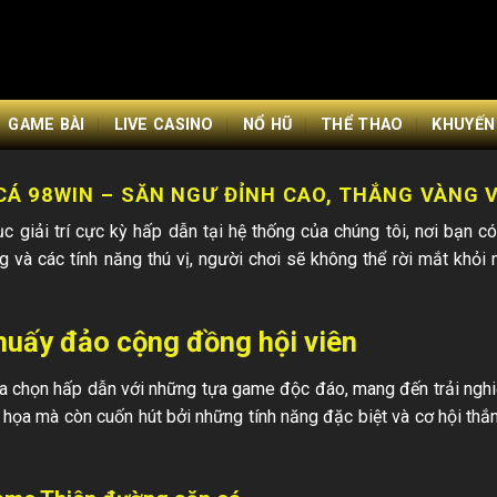
GAME BÀI
LIVE CASINO
NỔ HŨ
THỂ THAO
KHUYẾN
CÁ 98WIN – SĂN NGƯ ĐỈNH CAO, THẮNG VÀNG V
 giải trí cực kỳ hấp dẫn tại hệ thống của chúng tôi, nơi bạn c
g và các tính năng thú vị, người chơi sẽ không thể rời mắt khỏ
uấy đảo cộng đồng hội viên
 chọn hấp dẫn với những tựa game độc đáo, mang đến trải nghiệm
 họa mà còn cuốn hút bởi những tính năng đặc biệt và cơ hội thắ