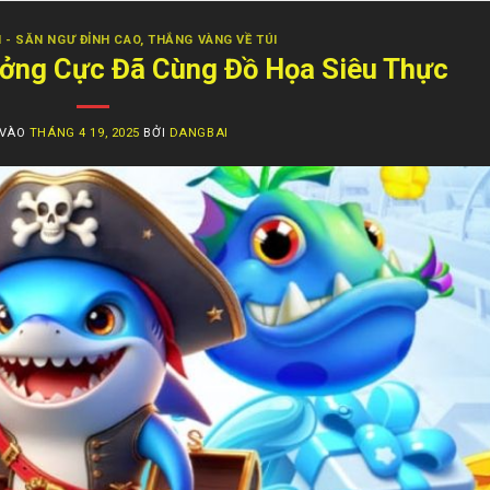
 - SĂN NGƯ ĐỈNH CAO, THẮNG VÀNG VỀ TÚI
ưởng Cực Đã Cùng Đồ Họa Siêu Thực
 VÀO
THÁNG 4 19, 2025
BỞI
DANGBAI