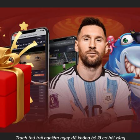
Tranh thủ trải nghiệm ngay để không bỏ lỡ cơ hội vàng