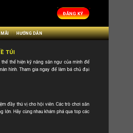
ĐĂNG KÝ
 MÃI
HƯỚNG DẪN
Ề TÚI
ó thể thể hiện kỹ năng săn ngư của mình để
i màn hình. Tham gia ngay để làm bá chủ đại
 đầy thú vị cho hội viên. Các trò chơi săn
ng lớn. Hãy cùng nhau khám phá qua top các