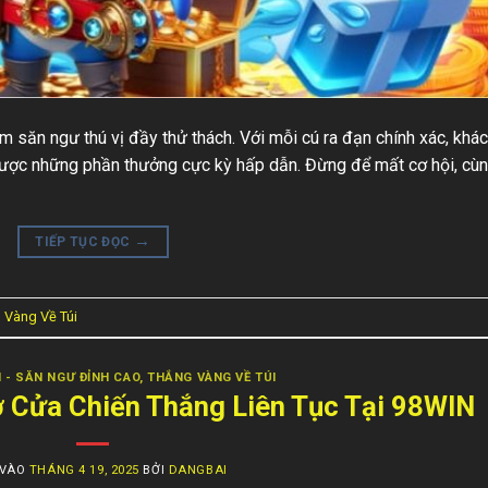
m săn ngư thú vị đầy thử thách. Với mỗi cú ra đạn chính xác, khá
ược những phần thưởng cực kỳ hấp dẫn. Đừng để mất cơ hội, cù
→
TIẾP TỤC ĐỌC
 Vàng Về Túi
 - SĂN NGƯ ĐỈNH CAO, THẮNG VÀNG VỀ TÚI
 Cửa Chiến Thắng Liên Tục Tại 98WIN
 VÀO
THÁNG 4 19, 2025
BỞI
DANGBAI