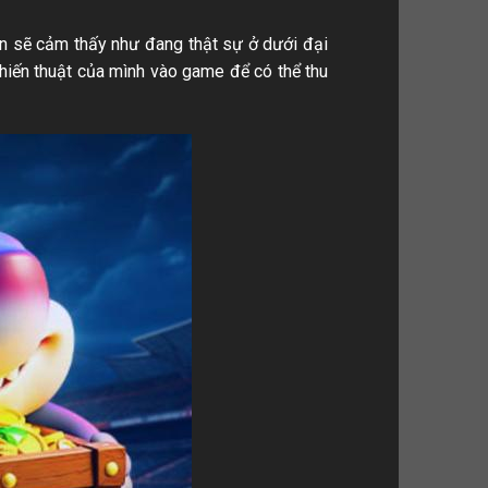
n sẽ cảm thấy như đang thật sự ở dưới đại
iến thuật của mình vào game để có thể thu