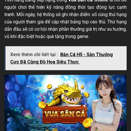
người chơi thể hiện kỹ năng đồng thời tạo động lực cạnh
tranh. Mỗi ngày, hệ thống sẽ ghi nhận điểm số cùng thứ hạng
của người tham gia để cập nhật bảng top cao thủ. Thứ hạng
dẫn đầu sẽ có cơ hội nhận phần thưởng giá trị như xu hướng,
vũ khí đặc biệt hoặc quà tặng trong game.
Xem thêm chi tiết tại :
Bắn Cá H5 - Săn Thưởng
Cực Đã Cùng Đồ Họa Siêu Thực