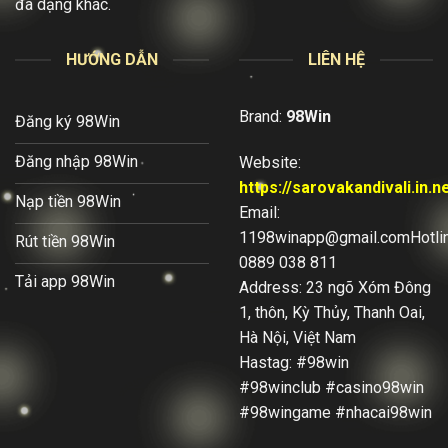
đa dạng khác.
HƯỚNG DẪN
LIÊN HỆ
Brand:
98Win
Đăng ký 98Win
Đăng nhập 98Win
Website:
https://sarovakandivali.in.n
Nạp tiền 98Win
Email:
1198winapp@gmail.comHotli
Rút tiền 98Win
0889 038 811
Tải app 98Win
Address: 23 ngõ Xóm Đông
1, thôn, Kỳ Thủy, Thanh Oai,
Hà Nội, Việt Nam
Hastag: #98win
#98winclub #casino98win
#98wingame #nhacai98win