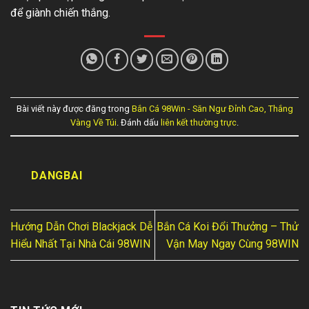
để giành chiến thắng.
Bài viết này được đăng trong
Bắn Cá 98Win - Săn Ngư Đỉnh Cao, Thắng
Vàng Về Túi
. Đánh dấu
liên kết thường trực
.
DANGBAI
Hướng Dẫn Chơi Blackjack Dễ
Bắn Cá Koi Đổi Thưởng – Thử
Hiểu Nhất Tại Nhà Cái 98WIN
Vận May Ngay Cùng 98WIN