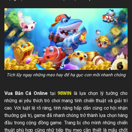
Tích lũy ngay những mẹo hay để hạ gục con mồi nhanh chóng
Vua Bắn Cá Online
tại
98WIN
là lựa chọn lý tưởng cho
những ai yêu thích trò chơi mang tính chiến thuật và giải trí
cao. Với luật lệ rõ ràng, tính năng hấp dẫn cùng cơ hội nhận
thưởng giá trị, game đã nhanh chóng trở thành lựa chọn hàng
đầu trong cộng đồng game. Trang bị cho mình những chiến
thuật phù hợp cũng nhữ tiếp thu mẹo cần thiết là mấu chốt