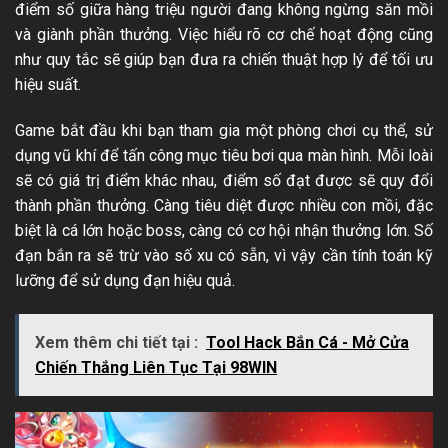
điểm số giữa hàng triệu người đang không ngừng săn mồi
và giành phần thưởng. Việc hiểu rõ cơ chế hoạt động cũng
như quy tắc sẽ giúp bạn đưa ra chiến thuật hợp lý để tối ưu
hiệu suất.
Game bắt đầu khi bạn tham gia một phòng chơi cụ thể, sử
dụng vũ khí để tấn công mục tiêu bơi qua màn hình. Mỗi loài
sẽ có giá trị điểm khác nhau, điểm số đạt được sẽ quy đổi
thành phần thưởng. Càng tiêu diệt được nhiều con mồi, đặc
biệt là cá lớn hoặc boss, càng có cơ hội nhận thưởng lớn. Số
đạn bắn ra sẽ trừ vào số xu có sẵn, vì vậy cần tính toán kỹ
lưỡng để sử dụng đạn hiệu quả.
Xem thêm chi tiết tại :
Tool Hack Bắn Cá - Mở Cửa
Chiến Thắng Liên Tục Tại 98WIN