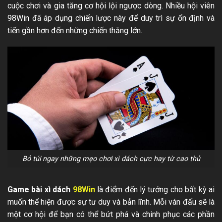
cuộc chơi và gia tăng cơ hội lội ngược dòng. Nhiều hội viên
98Win đã áp dụng chiến lược này để duy trì sự ổn định và
tiến gần hơn đến những chiến thắng lớn.
Bỏ túi ngay những mẹo chơi xì dách cực hay từ cao thủ
Game bài xì dách
98Win
là điểm đến lý tưởng cho bất kỳ ai
muốn thể hiện được sự tư duy và bản lĩnh. Mỗi ván đấu sẽ là
một cơ hội để bạn có thể bứt phá và chinh phục các phần