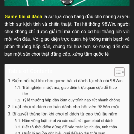
Game bài xì dách
là sự lựa chọn hàng đầu cho những ai yêu
thích sự kịch tính và chiến thuật. Tại hệ thống 98Win, người
chơi không chỉ được giải trí mà còn có cơ hội thắng lớn với
mỗi ván đấu. Với giao diện trực quan, hệ thống minh bạch và
phần thưởng hấp dẫn, chúng tôi hứa hẹn sẽ mang đến cho
bạn một sân chơi thật đẳng cấp, xứng tầm quốc tế.
Table of Contents
Điểm nổi bật khi chơi game bài xì dách tại nhà cái 98Win
Trải nghiệm mượt mà, giao diện trực quan cực dễ thao
tác
Tỷ lệ thưởng hấp dẫn kèm quy trình nạp rút nhanh chóng
Luật chơi xì dách cơ bản dành cho hội viên 98Win mới
Bí quyết thắng lớn khi chơi xì dách từ cao thủ lâu năm
Nắm vững luật chơi và xác suất rút game bài xì dách
Biết rõ thời điểm dừng để bảo toàn lợi nhuận, tinh thần
Quản lý nguồn vốn hiệu quả để kéo dài thời gian