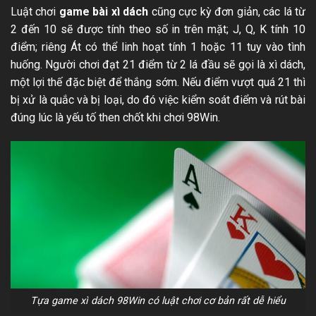
Luật chơi
game bài xì dách
cũng cực kỳ đơn giản, các lá từ
2 đến 10 sẽ được tính theo số in trên mặt; J, Q, K tính 10
điểm; riêng Át có thể linh hoạt tính 1 hoặc 11 tuy vào tình
huống. Người chơi đạt 21 điểm từ 2 lá đầu sẽ gọi là xì dách,
một lợi thế đặc biệt để thắng sớm. Nếu điểm vượt quá 21 thì
bị xử là quắc và bị loại, do đó việc kiểm soát điểm và rút bài
đúng lúc là yếu tố then chốt khi chơi 98Win.
Tựa game xì dách 98Win có luật chơi cơ bản rất dễ hiểu