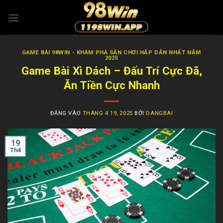
Bỏ
qua
nội
dung
GAME BÀI 98WIN - KHÁM PHÁ SÂN CHƠI HẤP DẪN NHẤT NĂM
2025
Game Bài Xì Dách – Đấu Trí Cực Đã,
Ăn Tiền Cực Nhanh
ĐĂNG VÀO
THÁNG 4 19, 2025
BỞI
DANGBAI
19
Th4