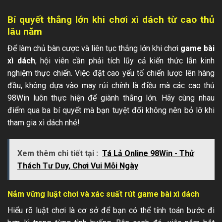
Bí quyết thắng lớn khi chơi xì dách từ cao thủ
lâu năm
Để làm chủ bàn cược và liên tục thắng lớn khi chơi
game bài
xì dách
, hội viên cần phải tích lũy cả kiến thức lẫn kinh
nghiệm thực chiến. Việc đặt cao yếu tố chiến lược lên hàng
đầu, không dựa vào may rủi chính là điều mà các cao thủ
98Win luôn thực hiện để giành thắng lớn. Hãy cùng nhau
điểm qua ba bí quyết mà bạn tuyệt đối không nên bỏ lỡ khi
tham gia xì dách nhé!
Xem thêm chi tiết tại :
Tá Lả Online 98Win - Thử
Thách Tư Duy, Chơi Vui Mỗi Ngày
Nắm vững luật chơi và xác suất rút game bài xì dách
Hiểu rõ luật chơi là cơ sở để bạn có thể tính toán bước đi